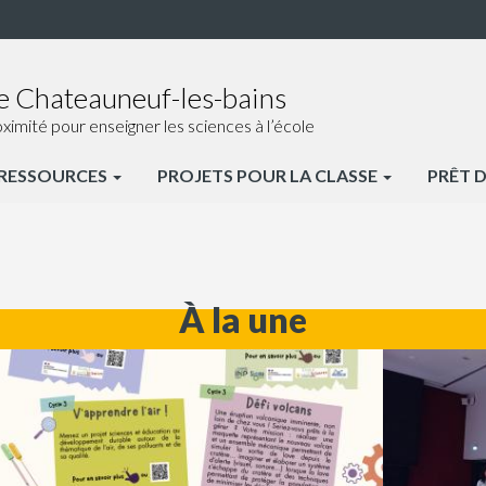
de Chateauneuf-les-bains
ité pour enseigner les sciences à l’école
RESSOURCES
PROJETS POUR LA CLASSE
PRÊT D
uf
À la une