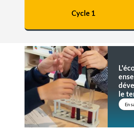
Cycle 1
L'éc
ense
déve
le t
En s