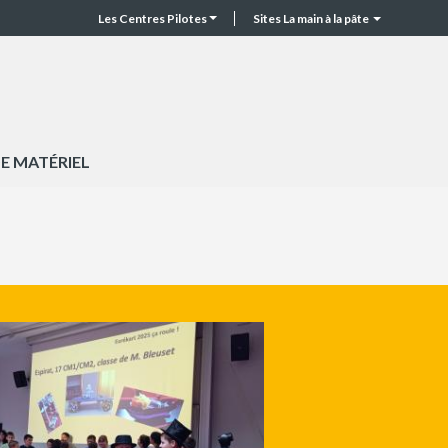
Les Centres Pilotes
Sites La main à la pâte
CP
Top
header
E MATÉRIEL