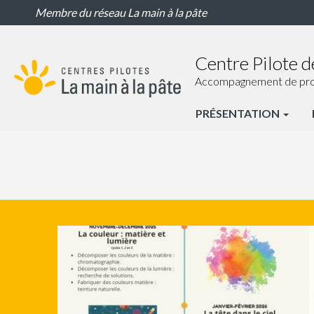
Accueil
Aller
Membre du réseau La main à la pâte
Centre
au
pilote
contenu
de
principal
Centre Pilote 
Chateauneuf
Accompagnement de proxim
PRÉSENTATION
CP
Chateaune
Nav
principale