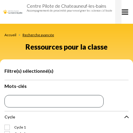
Ressources
Aller
Centre Pilote de Chateauneuf-les-bains
pour
au
Accompagnement de proximité pour enseigner les sciences à l’école
Tog
la
contenu
nav
classe
principal
Accueil
Recherche avancée
Ressources pour la classe
Filtre(s) sélectionné(s)
Mots-clés
Cycle
Cycle 1