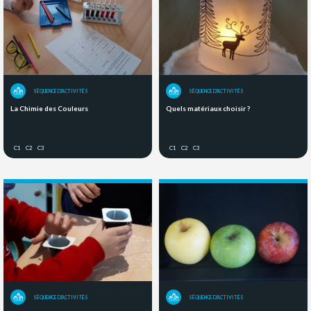
SÉQUENCE D'ACTIVITÉS
SÉQUENCE D'ACTIVITÉS
La Chimie des Couleurs
Quels matériaux choisir ?
C1
C2
C3
C1
C2
C3
SÉQUENCE D'ACTIVITÉS
SÉQUENCE D'ACTIVITÉS