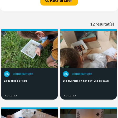
Rechercher
12 résultat(s)
SÉQUENCE D'ACTIVITÉS
SÉQUENCE D'ACTIVITÉS
La qualité de l'eau
Biodiversité en danger ! Les oiseaux
C1
C2
C3
C1
C2
C3