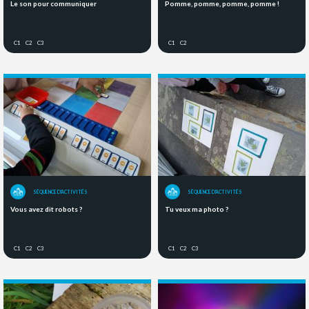
Le son pour communiquer
Pomme, pomme, pomme, pomme !
C1
C2
C3
C1
C2
SÉQUENCE D'ACTIVITÉS
SÉQUENCE D'ACTIVITÉS
Vous avez dit robots ?
Tu veux ma photo ?
C1
C2
C3
C1
C2
C3